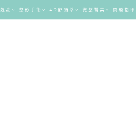
於靚亮
整形手術
4D舒顏萃
微整醫美
問題指甲