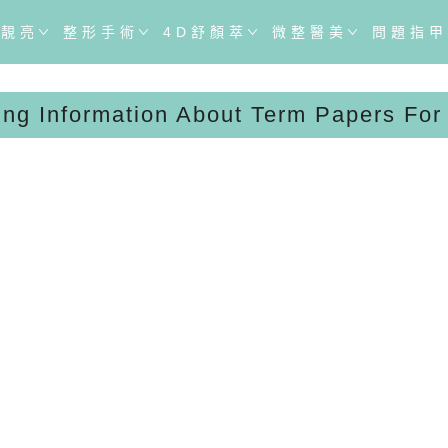
於靚亮
整形手術
4D舒顏萃
微整醫美
問題指甲
ing Information About Term Papers For