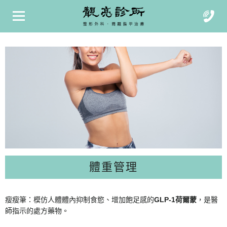
體重管理
瘦瘦筆：模仿人體體內抑制食慾、增加飽足感的
GLP-1
荷爾蒙
，是醫
師指示的處方藥物。