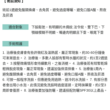
【
術前須知
】
術前1週避免酸類煥膚、去角質，避免過度曝曬、避免口服A酸、熬夜
及菸酒
適合對象
下臉鬆弛，有明顯的木偶紋.法令紋、雙下巴、下
顎線模糊不明顯、嘴邊肉明顯且下垂、眼尾下垂
手術照護
1. 治療後皮膚會有些許微紅及溫熱感，屬正常現象，約30-60分鐘後
可漸漸退去。 2. 治療後，多數人臉部有暫時水腫的狀況，約1至2週退
去。 3.按壓微痛情形會持續數月，之後消褪。 4. 治療後若有短暫乾燥
輕微脫皮現象，屬正常現象，建議加強保濕保養。 5. 治療後1周內，
避免酸類煥膚、去角質，避免過度曝曬、避免口服A酸、熬夜及菸酒
6. 可按一般程序洗臉，但應避免用過熱、過冷的水洗臉。 7. 有部分患
者會出現小水泡，此情況避免洗臉時過度搓揉，定時抹藥膏，約2至3
周即會復原。 8. 治療後要加強防曬，建議搭配防曬SPF30以上產品。